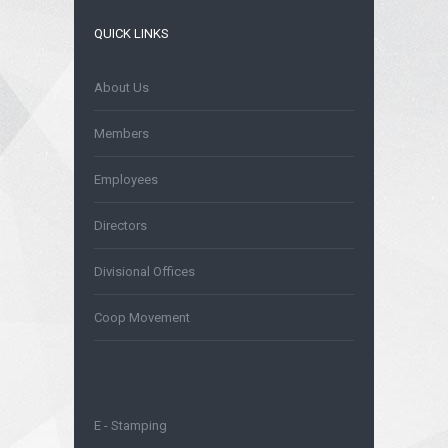
QUICK LINKS
About Us
Members
Employees
Directors
Divisional Offices
Coop Movement
E - Stamping