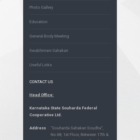
Photo Gallery
Education
General Body Meeting
Swabhimani Sahakari
Useful Links
CONTACT US
Head Office:
Karnataka State Souharda Federal
Cooperative Ltd.
Address
:
“Souharda Sahakari Soudha”,
No.68, 1st Floor, Between 17th &