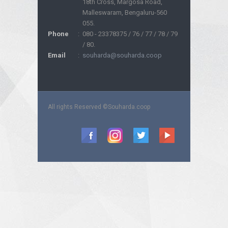
18th Cross, Margosa Road,
Malleswaram, Bengaluru-560
055.
Phone
:
080 - 23378375 / 76 / 77 / 78 / 79
/ 80.
Email
:
souharda@souharda.coop
All rights Reserved ©Souharda.coop